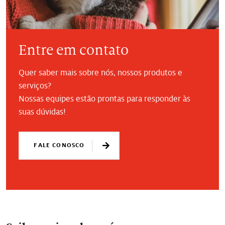
Entre em contato
Quer saber mais sobre nós, nossos produtos e
serviços?
Nossas equipes estão prontas para responder às
suas dúvidas!
FALE CONOSCO