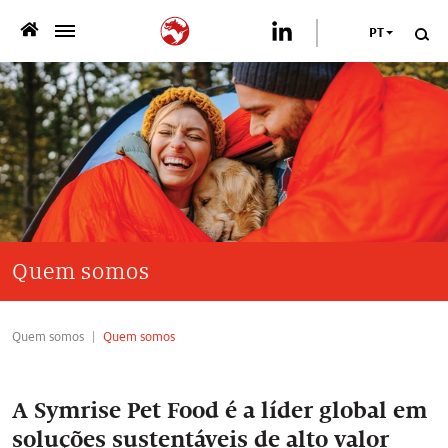
PT
>
QUEM SOMOS
>
O QUE OFERECEMOS
>
SUSTENTABILIDADE
PUBLICAÇÕES
Quem somos
>
NEWSROOM
Quem somos
Quem somos
CARREIRA
A Symrise Pet Food é a líder global em
FALE CONOSCO
soluções sustentáveis de alto valor