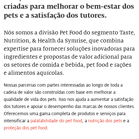
>
criadas para melhorar o bem-estar dos
Palatabilidade do Pet Food
pets e a satisfação dos tutores.
>
Nutrição dos pets
Nós somos a divisão Pet Food do segmento Taste,
>
Nutrition, & Health da Symrise, que combina
Proteção do Pet Food
expertise para fornecer soluções inovadoras para
ingredientes e propostas de valor adicional para
os setores de comida e bebida, pet food e rações
e alimentos aquícolas.
Nossas parcerias com partes interessadas ao longo de toda a
cadeia de valor são construídas com base em melhorar a
qualidade de vida dos pets. Isso nos ajuda a aumentar a satisfação
dos tutores e apoiar o desempenho das marcas de nossos clientes.
Oferecemos uma gama completa de produtos e serviços para
intensificar a
palatabilidade do pet food
, a
nutrição dos pets
e a
proteção dos pet food
.