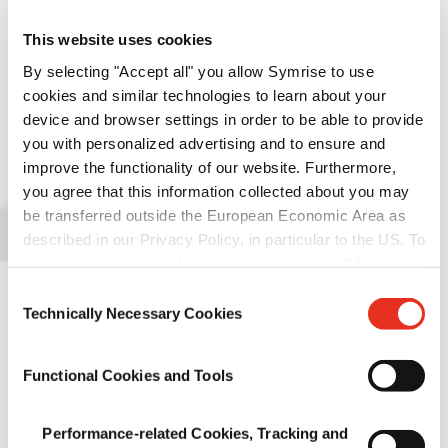
LEER MÁS
This website uses cookies
ICS
By selecting "Accept all" you allow Symrise to use
cookies and similar technologies to learn about your
27. julio - 1. agosto 2026
Asia Pacific
device and browser settings in order to be able to provide
you with personalized advertising and to ensure and
Join us at SPISE
improve the functionality of our website. Furthermore,
you agree that this information collected about you may
LEER MÁS
be transferred outside the European Economic Area as
described in our Privacy Policy, in particular to the US. To
ICS
adjust your cookie preferences, please press “Manage
Cookie Settings” or visit our Cookie Policy for more
Consent
26.-29. julio 2026
North America
information.
Technically Necessary Cookies
Selection
Join us at IAFP
Functional Cookies and Tools
LEER MÁS
ICS
Performance-related Cookies, Tracking and