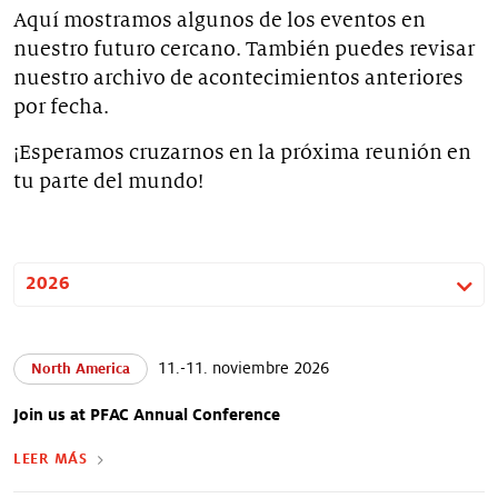
>
Palatabilidad del pet food
Aquí mostramos algunos de los eventos en
nuestro futuro cercano. También puedes revisar
>
nuestro archivo de acontecimientos anteriores
Nutrición para mascotas
por fecha.
>
Protección de pet food
¡Esperamos cruzarnos en la próxima reunión en
tu parte del mundo!
2026
11.-11. noviembre 2026
North America
Join us at PFAC Annual Conference
LEER MÁS