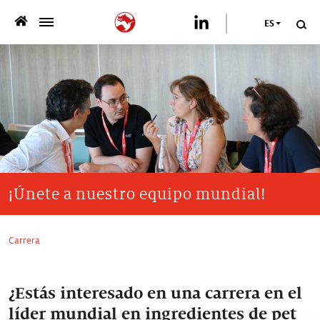
ES
>
QUIENES SOMOS
>
NUESTRA OFERTA
>
SOSTENIBILIDAD
PUBLICACIONES
¡Únete a nuestro equipo mundial!
>
PRENSA
Carrera
CARRERA
¿Estás interesado en una carrera en el
CONTÁCTANOS
líder mundial en ingredientes de pet