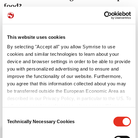
>
food?
Palatabilidad del pet food
>
Si deseas obtener más información sobre un
Nutrición para mascotas
puesto específico, ingresa una palabra clave en
This website uses cookies
la barra de búsqueda para obtener resultados
>
Protección de pet food
relevantes. O elije ver todas nuestras
By selecting "Accept all" you allow Symrise to use
cookies and similar technologies to learn about your
oportunidades profesionales actuales.
device and browser settings in order to be able to provide
you with personalized advertising and to ensure and
improve the functionality of our website. Furthermore,
you agree that this information collected about you may
be transferred outside the European Economic Area as
Buscar y aplicar
described in our Privacy Policy, in particular to the US. To
adjust your cookie preferences, please press “Manage
Cookie Settings” or visit our Cookie Policy for more
Consent
information.
Technically Necessary Cookies
Selection