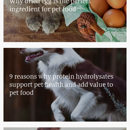
Why dried egg is the perfect
ingredient for pet food
9 reasons why protein hydrolysates
support pet health and add value to
pet food