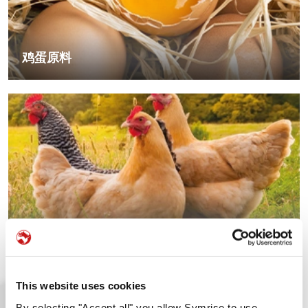
鸡蛋原料
鸡肉原料
This website uses cookies
By selecting "Accept all" you allow Symrise to use