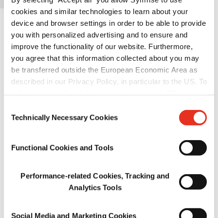
cookies and similar technologies to learn about your
device and browser settings in order to be able to provide
you with personalized advertising and to ensure and
improve the functionality of our website. Furthermore,
you agree that this information collected about you may
be transferred outside the European Economic Area as
水解蛋白
described in our Privacy Policy, in particular to the US. To
adjust your cookie preferences, please press “Manage
Cookie Settings” or visit our Cookie Policy for more
Consent
information.
Technically Necessary Cookies
Selection
Functional Cookies and Tools
Performance-related Cookies, Tracking and
Analytics Tools
健康产品
Social Media and Marketing Cookies