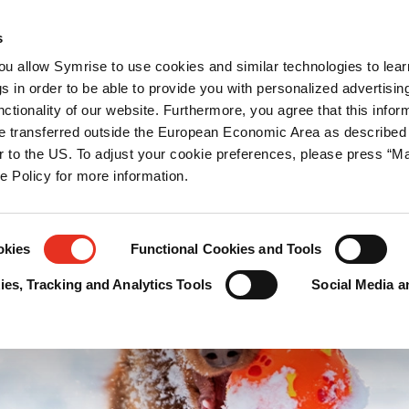
pement durable
Nos publications
Newsroom
Votre carrière
s
you allow Symrise to use cookies and similar technologies to lea
rotection des aliments
s in order to be able to provide you with personalized advertisin
ctionality of our website. Furthermore, you agree that this infor
e transferred outside the European Economic Area as described 
lar to the US. To adjust your cookie preferences, please press “
ie Policy for more information.
okies
Functional Cookies and Tools
es, Tracking and Analytics Tools
Social Media a