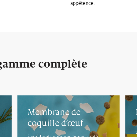
appétence.
 gamme complète
Membrane de
coquille d’œuf
ingrédients pour une bonne santé