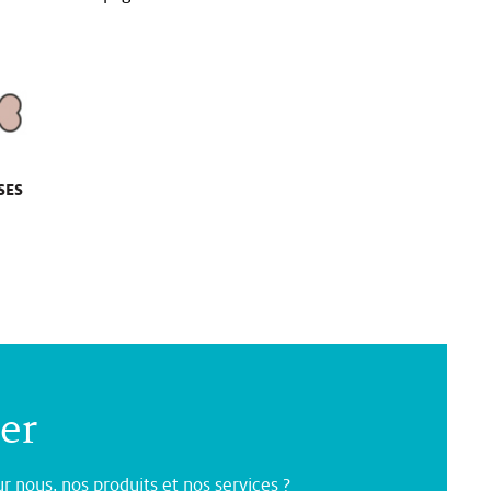
SES
er
r nous, nos produits et nos services ?