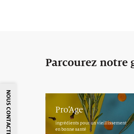
Parcourez notre
NOUS CONTACTER
Pro’Age
ingrédients pour un vieillissement
en bonne santé