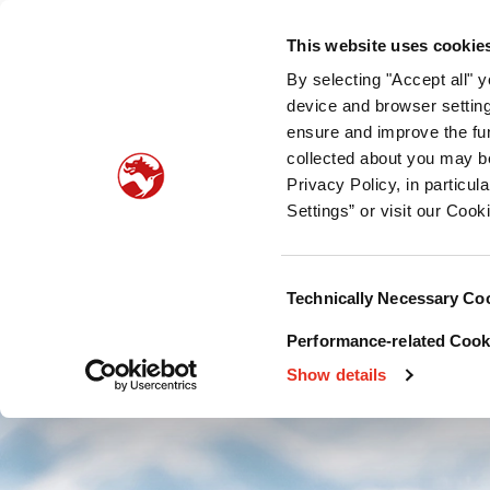
Qui nous sommes
Ce que nous proposons
Dévelop
This website uses cookie
By selecting "Accept all" 
Appétence
Nutrition des chiens et des chats
P
device and browser setting
ensure and improve the fun
collected about you may b
Privacy Policy, in particu
Settings” or visit our Cook
Consent
Technically Necessary Co
Selection
Performance-related Cooki
Show details