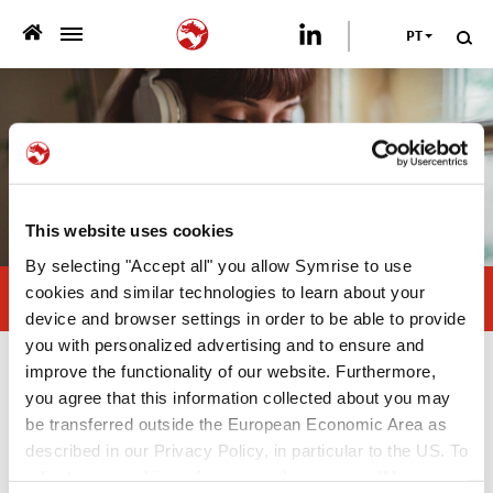
PT
>
QUEM SOMOS
>
O QUE OFERECEMOS
>
SUSTENTABILIDADE
This website uses cookies
By selecting "Accept all" you allow Symrise to use
PUBLICAÇÕES
cookies and similar technologies to learn about your
Fale conosco
device and browser settings in order to be able to provide
>
NEWSROOM
you with personalized advertising and to ensure and
improve the functionality of our website. Furthermore,
Fale conosco
CARREIRA
you agree that this information collected about you may
be transferred outside the European Economic Area as
Veja como obter mais detalhes sobre
FALE CONOSCO
described in our Privacy Policy, in particular to the US. To
adjust your cookie preferences, please press “Manage
nós, nossos produtos e serviços